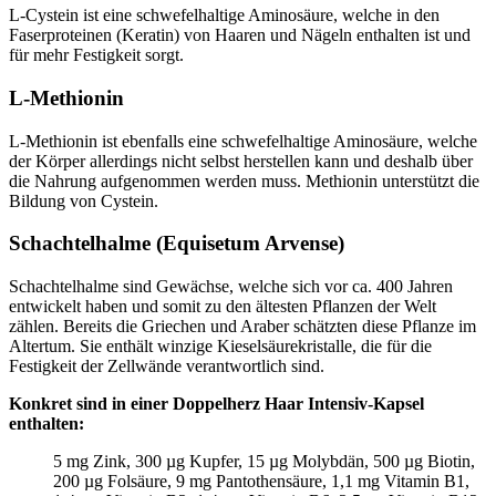
L-Cystein ist eine schwefelhaltige Aminosäure, welche in den
Faserproteinen (Keratin) von Haaren und Nägeln enthalten ist und
für mehr Festigkeit sorgt.
L-Methionin
L-Methionin ist ebenfalls eine schwefelhaltige Aminosäure, welche
der Körper allerdings nicht selbst herstellen kann und deshalb über
die Nahrung aufgenommen werden muss. Methionin unterstützt die
Bildung von Cystein.
Schachtelhalme (Equisetum Arvense)
Schachtelhalme sind Gewächse, welche sich vor ca. 400 Jahren
entwickelt haben und somit zu den ältesten Pflanzen der Welt
zählen. Bereits die Griechen und Araber schätzten diese Pflanze im
Altertum. Sie enthält winzige Kieselsäurekristalle, die für die
Festigkeit der Zellwände verantwortlich sind.
Konkret sind in einer Doppelherz Haar Intensiv-Kapsel
enthalten:
5 mg Zink, 300 µg Kupfer, 15 µg Molybdän, 500 µg Biotin,
200 µg Folsäure, 9 mg Pantothensäure, 1,1 mg Vitamin B1,