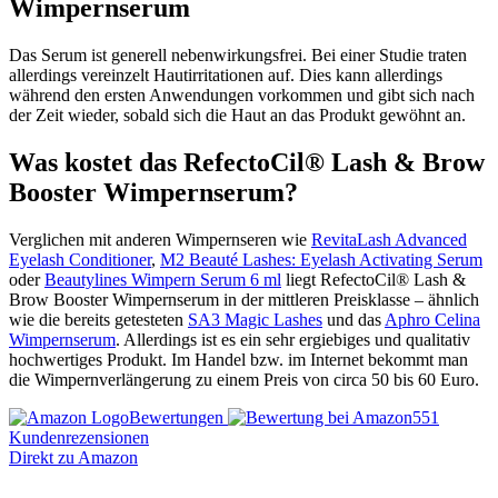
Wimpernserum
Das Serum ist generell nebenwirkungsfrei. Bei einer Studie traten
allerdings vereinzelt Hautirritationen auf. Dies kann allerdings
während den ersten Anwendungen vorkommen und gibt sich nach
der Zeit wieder, sobald sich die Haut an das Produkt gewöhnt an.
Was kostet das RefectoCil® Lash & Brow
Booster Wimpernserum?
Verglichen mit anderen Wimpernseren wie
RevitaLash Advanced
Eyelash Conditioner
,
M2 Beauté Lashes: Eyelash Activating Serum
oder
Beautylines Wimpern Serum 6 ml
liegt RefectoCil® Lash &
Brow Booster Wimpernserum in der mittleren Preisklasse – ähnlich
wie die bereits getesteten
SA3 Magic Lashes
und das
Aphro Celina
Wimpernserum
. Allerdings ist es ein sehr ergiebiges und qualitativ
hochwertiges Produkt. Im Handel bzw. im Internet bekommt man
die Wimpernverlängerung zu einem Preis von circa 50 bis 60 Euro.
Bewertungen
551
Kundenrezensionen
Direkt zu Amazon